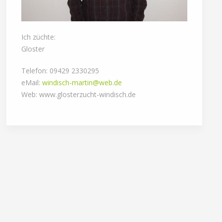
Ich züchte:
Gloster
Telefon: 09429 2330295
eMail:
windisch-martin@web.de
Web: www.glosterzucht-windisch.de