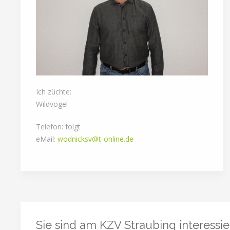
Ich züchte:
Wildvögel
Telefon: folgt
eMail:
wodnicksv@t-online.de
Sie sind am KZV Straubing interessie