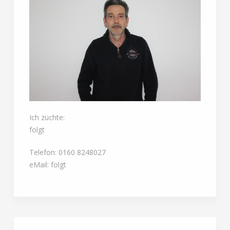
Ich züchte:
folgt
Telefon: 0160 8248027
eMail: folgt