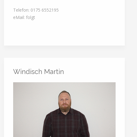
Telefon: 0175 6552195
eMail: folgt
Windisch Martin