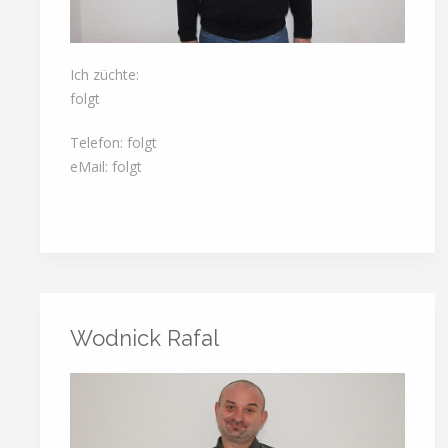
Ich züchte:
folgt
Telefon: folgt
eMail: folgt
Wodnick Rafal