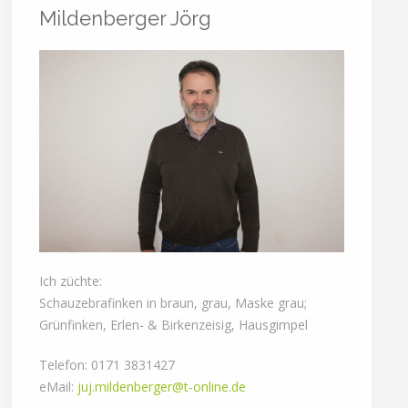
Mildenberger Jörg
Ich züchte:
Schauzebrafinken in braun, grau, Maske grau;
Grünfinken, Erlen- & Birkenzeisig, Hausgimpel
Telefon: 0171 3831427
eMail:
juj.mildenberger@t-online.de