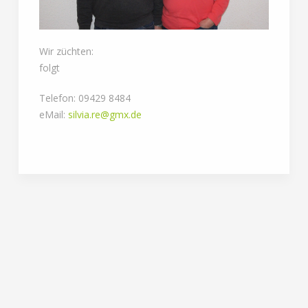
Wir züchten:
folgt
Telefon: 09429 8484
eMail:
silvia.re@gmx.de