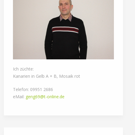
Ich züchte:
Kanarien in Gelb A + B, Mosaik rot
Telefon: 09951 2686
eMail:
geng69@t-online.de